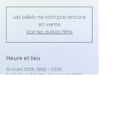
Les billets ne sont pas encore
en vente.
Voir les autres films
Heure et lieu
13 mars 2026, 19:50 – 22:30
AJOE Ciné, 1148 Rte de Lorient, 97133
Lorient, Saint-Barthélemy
Synopsis
Marty Mauser, un jeune homme à 
l’ambition démesurée, est prêt à tout 
pour réaliser son rêve et prouver au 
monde entier que rien ne lui est 
impossible.