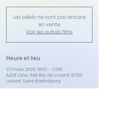
Les billets ne sont pas encore
en vente.
Voir les autres films
Heure et lieu
27 mars 2026, 19:50 – 22:30
AJOE Ciné, 1148 Rte de Lorient, 97133
Lorient, Saint-Barthélemy
Synopsis
Quand Alice et Vincent Gauthier 
convoquent en urgence leurs trois 
enfants, la fratrie débarque affolée 
craignant le pire … mais, bonne 
nouvelle, leurs parents ont en fait 